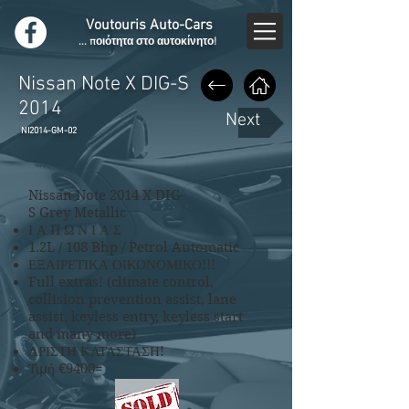
Voutouris Auto-Cars
... ποιότητα στο αυτοκίνητο!
Nissan Note X DIG-S
2014
Next
NI2014-GM-02
Nissan Note 2014 X DIG-
S Grey Metallic
Ι Α Π Ω Ν Ι Α Σ
1.2L / 108 Bhp / Petrol Automatic
ΕΞΑΙΡΕΤΙΚΑ ΟΙΚΟΝΟΜΙΚΟ!!!
Full extras! (climate control,
collision prevention assist, lane
assist, keyless entry, keyless start
and many more)
ΑΡΙΣΤΗ ΚΑΤΑΣΤΑΣΗ!
Τιμή €9400=