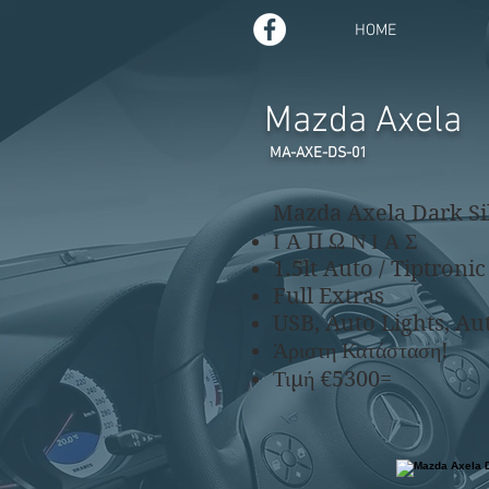
HOME
Mazda Axela
MA-AXE-DS-01
Mazda Axela Dark Sil
Ι
Α
Π
Ω
Ν
Ι
Α
Σ
1.5lt Auto / Tiptronic
Full Extras
USB, Auto Lights, Au
Άριστη Κατάσταση!
Τιμή €5300=