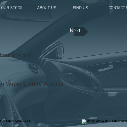
OUR STOCK
ABOUT US
FIND US
CONTACT 
Next
ver Metallic
to Wipers, Alloy Wheels